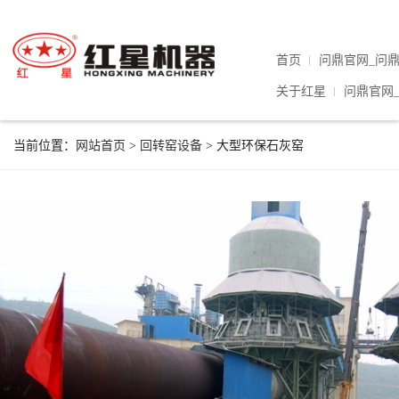
首页
问鼎官网_问
关于红星
问鼎官网
当前位置：
网站首页
>
回转窑设备
> 大型环保石灰窑