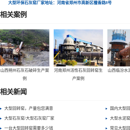
大型环保石灰窑厂家地址：河南省郑州市高新区檀香路8号
相关案例
山西朔州石灰石破碎生产案
河南郑州活性石灰回转窑生
山西临汾水
例
产案例
相关新闻
大型回转窑，产量包您满意
国内大型
大型石灰窑/大型石灰窑厂家
大型水泥窑
一台大型回转窑需要多少钱
常见大型