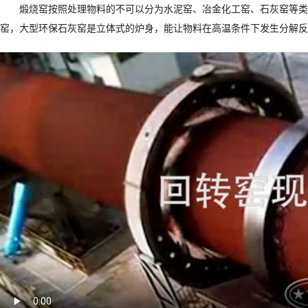
煅烧窑按照处理物料的不可以分为水泥窑、冶金化工窑、石灰窑等类
窑，大型环保石灰窑是立体式的炉身，能让物料在高温条件下发生分解反