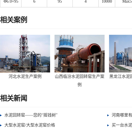
Φ6.0×95
6
95
4
10000
Max5
相关案例
河北水泥生产案例
山西临汾水泥回转窑生产案
黑龙江水泥
例
相关新闻
水泥回转窑——您的“摇钱树”
河南哪里
大型水泥窑/大型水泥窑价格
买一台水