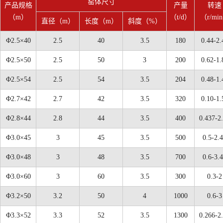
窑体尺寸
产品规格
产量
转速
（m）
（t/d）
（r/mi
直径（m）
长度（m）
斜度（%）
Φ2.5×40
2.5
40
3.5
180
0.44-2.
Φ2.5×50
2.5
50
3
200
0.62-1.
Φ2.5×54
2.5
54
3.5
204
0.48-1.
Φ2.7×42
2.7
42
3.5
320
0.10-1.
Φ2.8×44
2.8
44
3.5
400
0.437-2
Φ3.0×45
3
45
3.5
500
0.5-2.
Φ3.0×48
3
48
3.5
700
0.6-3.
Φ3.0×60
3
60
3.5
300
0.3-2
Φ3.2×50
3.2
50
4
1000
0.6-3
Φ3.3×52
3.3
52
3.5
1300
0.266-2