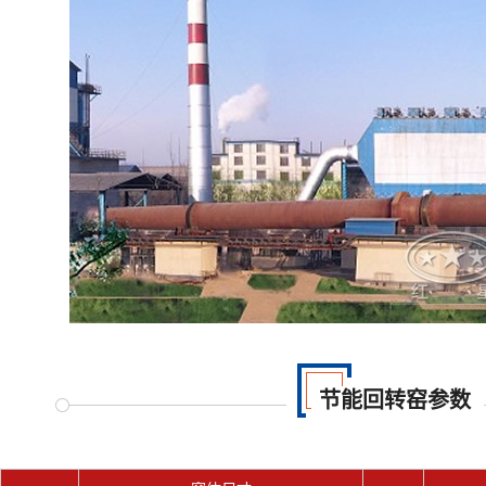
节能回转窑参数