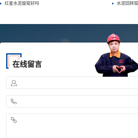
红星水泥旋窑好吗
水泥回转
在线留言
您的姓名
*
您的联系方式
请输入您关心的问题，我们会快速与您联系...