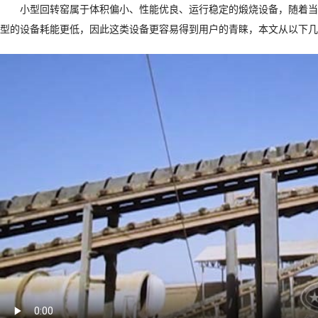
小型回转窑属于体积偏小、性能优良、运行稳定的煅烧设备，随着当
型的设备耗能更低，因此这类设备更容易得到用户的青睐，本文从以下几