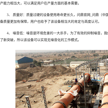
产能力相当大，可以满足用户在产量方面的基本需要。
3、 质量好：质量过硬的设备使用寿命更长久，问鼎官网_问鼎（中
备质量更加有保障，用户也给予了该设备相当大的肯定与高度认可。
4、 噪音低：噪音是环境危害的一大杀手，为了有效的抑制噪音，
了新突破，所以该设备可以实现无噪音化的工作模式。