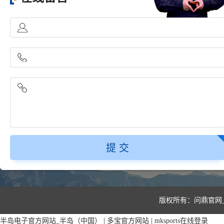
您的姓名
*
您的联系方式
请输入您关心的问题，我们会快速与您联系...
版权所有：问鼎官网
半岛电子官方网站_半岛（中国）
|
多宝官方网站
|
mksports在线登录