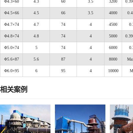
Φ4.3×60
4.3
60
3.5
3200
0.39
Φ4.5×66
4.5
66
3.5
4000
0.4
Φ4.7×74
4.7
74
4
4500
0.
Φ4.8×74
4.8
74
4
5000
0.39
Φ5.0×74
5
74
4
6000
0.
Φ5.6×87
5.6
87
4
8000
Ma
Φ6.0×95
6
95
4
10000
M
相关案例