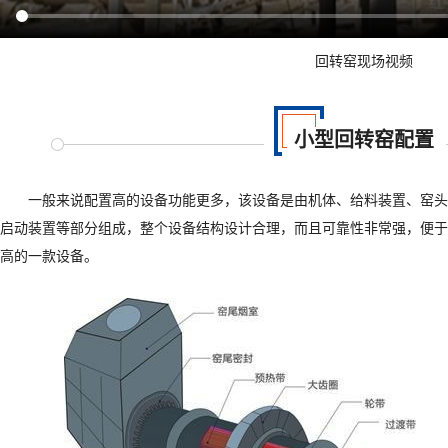
回转窑现场视频
小型回转窑配置
一般来说配置高的设备功能更多，该设备是由机体、给料装置、窑头
启动装置等部分组成，整个设备结构设计合理，而且可靠性非常强，便于
高的一款设备。