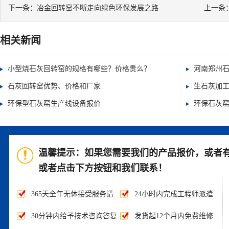
下一条：
冶金回转窑不断走向绿色环保发展之路
上一条
相关新闻
小型烧石灰回转窑的规格有哪些？价格贵么？
河南郑州
石灰回转窑优势、价格和厂家
生石灰加
环保型石灰窑生产线设备报价
环保石灰
温馨提示：如果您需要我们的产品报价，或者
或者点击下方按钮和我们联系！
365天全年无休接受服务请
24小时内完成工程师派遣
求
30分钟内给予技术咨询答复
发货起12个月内免费维修